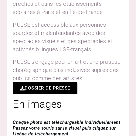
crèches et dans les établissements
scolaires à Paris et en Île-de-France.
PULSE est accessible aux personnes
sourdes et malentendantes avec des
spectacles visuels et des spectacles et
activités bilingues LSF-français.
PULSE s’engage pour un art et une pratique
chorégraphique plus inclusives auprès des
publics comme des artistes.
DOSSIER DE PRESSE
En images
Chaque photo est téléchargeable individuellement
Passez votre souris sur le visuel puis cliquez sur
l’icône de téléchargement