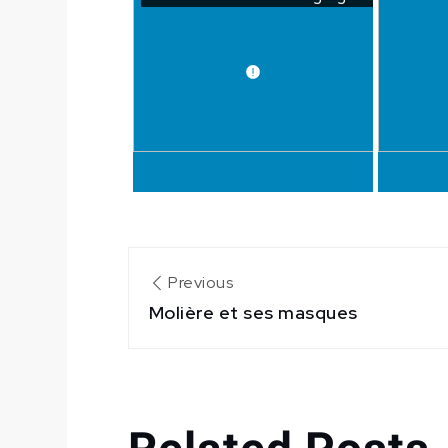
Navigation
Previous
Molière et ses masques
de
l’article