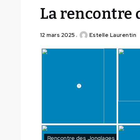
Home
La rencontre 
SimpLy
Galleries
La
12 mars 2025
Estelle Laurentin
rencontre
des
jonglages
Rencontre des Jonglages