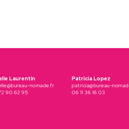
elle Laurentin
Patricia Lopez
elle@bureau-nomade.fr
patricia@bureau-nomade
72 90 62 95
06 11 36 16 03