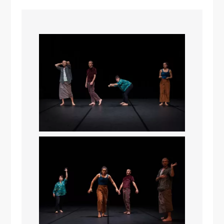
Nothing Found
It seems we can’t find what you’re
looking for. Perhaps searching can help.
Search
Search
for: