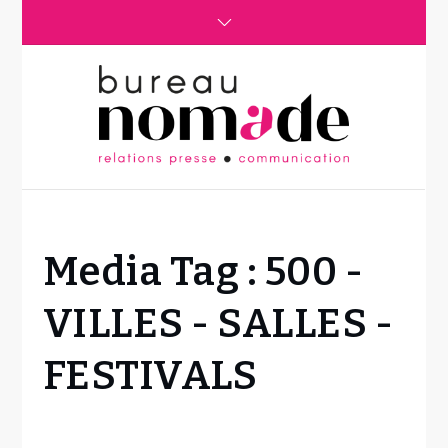
Skip
to
content
Home
Media Tag :
500 -
Fichier
média
VILLES - SALLES -
500 -
VILLES -
FESTIVALS
SALLES -
FESTIVALS